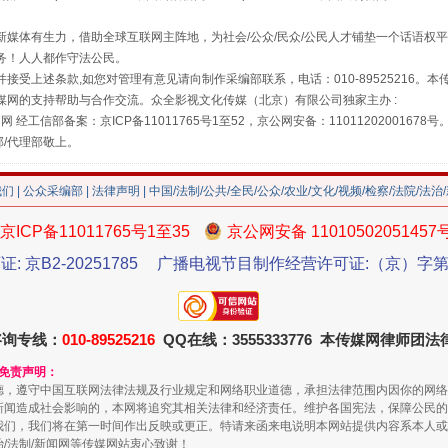
媒体有生力，借助全球互联网主阵地，为社会/公众/民众/公民人才铺垫一个话语权平
走近一线检察官
务！人人都作守法公民。
接受上述条款,如您对管理有意见请向制作采编部联系，电话：010-89525216。
媒网的支持帮助与合作交流。众全影视文化传媒（北京）有限公司独家主办 :
网 经工信部备案：京ICP备11011765号1至52，京公网安备：11011202001678号
部/代理部敬上。
我们
|
公众采编部
|
法律声明
| 中国/法制/公共/全民/公众/农业/文化/视频/检察/法院/法治
京ICP备11011765号1至35
京公网安备 11010502051457
证: 京B2-20251785
广播电视节目制作经营许可证:（京）字第3
藏房
除了知识还要"留白"
咨询专线：
010-89525216
QQ在线：3555333776 本传媒网律师团
和免责声明：
德，遵守中国互联网法律法规及行业规定和网络职业道德，承担法律范围内因你的网络
新闻造成社会影响的，本网将追究其相关法律和经济责任。维护各国宪法，保障公民的
我们，我们将在第一时间作出反映或更正。特请来函来电说明本网站提供内容系本人或
治/法制/新闻网等传媒网站衷心致谢！