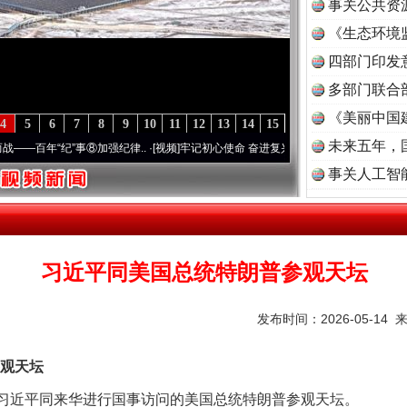
事关公共资
《生态环境
读
四部门印发
多部门联合
《美丽中国
4
5
6
7
8
9
10
11
12
13
14
15
未来五年，
年“纪”事⑧加强纪律..
·[视频]
牢记初心使命 奋进复兴征程丨“转折之城”激荡..
·[视频]
事关人工智
谢谢有你温暖了四季
习近平同美国总统特朗普参观天坛
发布时间：2026-05-14 
观天坛
席习近平同来华进行国事访问的美国总统特朗普参观天坛。