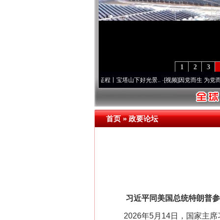
1
2
3
·[视频]
牢记初心使命 奋进复兴征程丨宝塔山下好光景..
·[视频]
因党而生 为党而战——百
首页
»
政要论坛
这是一记警钟！
习近平同美国总统特朗普参
2026年5月14日，国家主