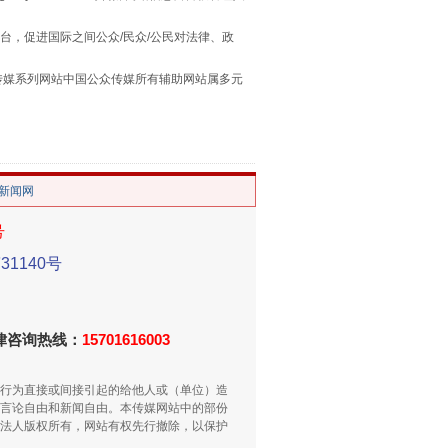
台，促进国际之间公众/民众/公民对法律、政
“谁都不怕”的他落马了
本传媒系列网站中国公众传媒所有辅助网站属多元
。
/新闻网
号
1140号
用生命托举生命
法律咨询热线：
15701616003
行为直接或间接引起的给他人或（单位）造
言论自由和新闻自由。本传媒网站中的部份
法人版权所有，网站有权先行撤除，以保护