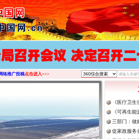
>
网络推广投稿
点击进入>>>
《医疗卫生
《可再生能
三部门：做
促家政服务
茶叶“炒上天”