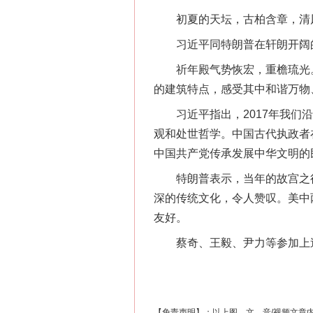
初夏的天坛，古柏含章，清风
习近平同特朗普在轩朗开阔的
在谋一域中谋全局
祈年殿气势恢宏，重檐琉光。
的建筑特点，感受其中和谐万物
习近平指出，2017年我们沿
观和处世哲学。中国古代执政者
中国共产党传承发展中华文明的
特朗普表示，当年的故宫之行至
深的传统文化，令人赞叹。美中
友好。
习近平的博鳌关键词
蔡奇、王毅、尹力等参加上
【免责声明】：以上图、文、音/视频文章