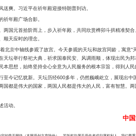
送爽。习近平在祈年殿迎接特朗普到访。
祈年殿广场合影。
今年投资意愿榜揭晓
两国元首拾阶而上，步入祈年殿，共同欣赏榫卯斗拱精准契合
、顺天应时的理念。
着北京中轴线参观了故宫。今天参观的天坛和故宫同龄，寓意“天
在天坛举行祭祀大典，祈求国泰民安、风调雨顺，体现出民为邦
民本思想，始终坚持全心全意为人民服务的根本宗旨，得到人民
今记忆犹新。天坛历经600多年，仍然巍峨屹立，展现出中
两国都是伟大的国家，两国人民都是伟大的人民，富有智慧。两
魏明亮严重违纪违法案透视
述活动。
中国
内容转载于网络（本网原创文章除外），其版权均属于原作者或归属权利人。我们尊