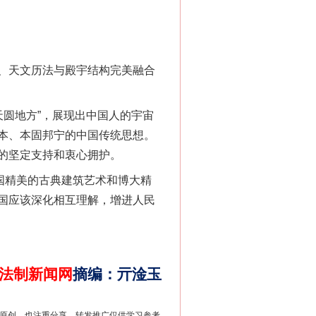
新中国诞生的见证
、天文历法与殿宇结构完美融合
圆地方”，展现出中国人的宇宙
本、本固邦宁的中国传统思想。
的坚定支持和衷心拥护。
国精美的古典建筑艺术和博大精
国应该深化相互理解，增进人民
千亩耕地变“别墅”
法制新闻网
摘编
：
亓淦玉
重原创，也注重分享。转发推广仅供学习参考