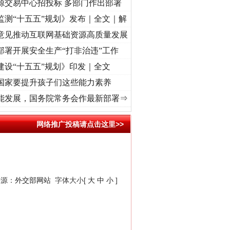
源交易中心招投标 多部门作出部署
监测“十五五”规划》发布｜全文｜解
意见推动互联网基础资源高质量发展
部署开展安全生产“打非治违”工作
建设“十五五”规划》印发｜全文
国家要提升孩子们这些能力素养
牢记初心使命 奋进复兴征程丨红船起航处 潮起..
·[视频]
一首歌的时间，读懂乐至的“诗与
能发展，国务院常务会作最新部署⇒
网络推广投稿请点击这里>>
法官巧妙执行解纠纷
来源：
外交部网站
字体大小[
大
中
小
]