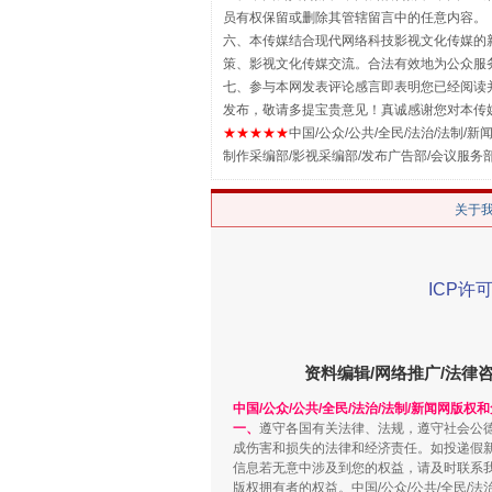
员有权保留或删除其管辖留言中的任意内容。
六、本传媒结合现代网络科技影视文化传媒的新
站台名比不上好声名
策、影视文化传媒交流。合法有效地为公众服
七、参与本网发表评论感言即表明您已经阅读并
发布，敬请多提宝贵意见！真诚感谢您对本传
★★★★★
中国/公众/公共/全民/法治/法制/新闻
制作采编部/影视采编部/发布广告部/会议服务
关于
ICP许可
漫山遍野的桃花与雪山、麦地、白
资料编辑/网络推广/法律
中国/公众/公共/全民/法治/法制/新闻网版权
一、
遵守各国有关法律、法规，遵守社会公
成伤害和损失的法律和经济责任。如投递假
信息若无意中涉及到您的权益，请及时联系
版权拥有者的权益。中国/公众/公共/全民/法