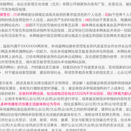
新闻网等传媒网站，由众全影视文化传媒（北京）有限公司独家协办发布广告。欢迎合法、
并可添加相应链接。
律责任：⑴
本网根据法律规定或相关政府的要求提供您的个人信息；
⑵
由于您将个人
列明的情况使用您的个人信息，由此所产生的纠纷责任；
⑷
任何由于黑客攻击、电脑病
者的网站在内）；
⑸
因不可抗拒导致的任何事态后果；
⑹
本网在各服务条款及声明中列
有条款方可留言和反映投诉报料等讯息投稿，其证明你已经阅读本网条款并承担一切因
民众/全民话语权平台。本网根据中国互联网法律法规及行业规定和国际互联网有关规定
送你一朵小红花
作品，版权均属于XXXXXXX网所有。本传媒网站拥有管理笔名和代表某些合作伙伴在
本网及本网所属网站的一切权力。你在本传媒网站留言板发表的评论和投稿，本网站有
本网上述作品。已经本网授权使用作品的单位或网站，应在授权范围内使用，并注明“来
您对管理有意见，请向留言板管理员或向本传媒网站反映。
本传媒系列网站）的作品，均转载自其它媒体，转载目的在于传递更多信息，宣传国家的
，对于建设创新型国家、建设和谐社会、和谐世界都具有重大的现实意义；公众/公民/
显示发布，因涉及相关法律法规或不文明用语，请谅解！如因被反映投诉报料和投稿
网核实属实，有权先行撤除或暂时屏蔽。注：被反映投诉举报或报料的个人或单位，
情权的权利，
在收到本网信函、短信或电话告知后15日内不作出回应，我们将视为默
，让相关专家和公众/公民/大众/民众/全民进行评论，或将被反映投诉举报的内容转
网以多种传播形式传播主流媒体舆论为导向
，强化反腐和公众/公民/大众/民众/全民监
等传媒网站架起政府和公众/公民/大众/民众/全民之间的和谐桥梁，缓和社会矛盾，
媒网站结合现代网络科技影视文化传媒的新媒体有生力，借助全球互联网主阵地，为社会
茶叶“炒上天”
全民对社会公共意识、法律、政策、科技、健康、安全与影视文化传媒合作交流，合法有效
公民/大众/民众/全民的日常生活事实，维护公众/公民/大众/民众/全民的安全信息，促
众/公民/大众/民众/全民的多媒体、多元化、信息时代现实。