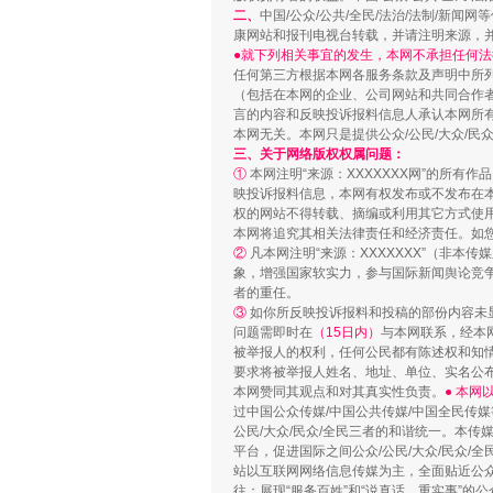
二、
中国/公众/公共/全民/法治/法制/
康网站和报刊电视台转载，并请注明来源，
●就下列相关事宜的发生，本网不承担任何法
任何第三方根据本网各服务条款及声明中所
（包括在本网的企业、公司网站和共同合作
言的内容和反映投诉报料信息人承认本网所
本网无关。本网只是提供公众/公民/大众/
招工难、用工荒背后
三、关于网络版权权属问题：
①
本网注明“来源：XXXXXXX网”的所有
映投诉报料信息，本网有权发布或不发布在
权的网站不得转载、摘编或利用其它方式使用
本网将追究其相关法律责任和经济责任。如
②
凡本网注明“来源：XXXXXXX”（非
象，增强国家软实力，参与国际新闻舆论竞争
者的重任。
③
如你所反映投诉报料和投稿的部份内容未
问题需即时在
（15日内）
与本网联系，经本
被举报人的权利，任何公民都有陈述权和知
要求将被举报人姓名、地址、单位、实名公布
本网赞同其观点和对其真实性负责。
● 本
过中国公众传媒/中国公共传媒/中国全民传媒
网上购药对药下症？
公民/大众/民众/全民三者的和谐统一。本传
平台，促进国际之间公众/公民/大众/民众/
站以互联网网络信息传媒为主，全面贴近公众/
往；展现“服务百姓”和“说真话、重实事”的公