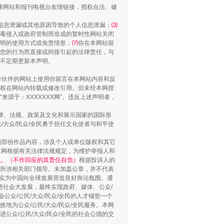
健康网站和报刊电视台友情链接，授权合法、健
信息泄漏或其他原因导致的个人信息泄漏；
⑶
毒侵入或政府管制而造成的暂时性网站关闭
明的使用方式或免责情形；
⑺
你在本网站留
您的行为而直接或间接引起的法律责任，与
将不定期更新本声明。
侵吞公款13万，颠沛流离20年
合作伙伴的网站上使用你留言在本网站内容和反
权在网站内转载或修改引用。但未经本网授
源于：XXXXXXX网”。违反上述声明者，
法律、法规、政策及文化和展示国家的国际形
大众/民众/全民勇于担任文化使者与和平使
的部份作品内容，涉及个人或单位版权和其它
本网根据有关法律法规规定，为维护举报人和
认。（不作回应的其责任自负）
根据投诉人的
至所涉相关部门领导。未加盖公章，并不代表
督，实为中国向全球发展营造良好舆论氛围。通
促进社会大发展，最终实现政府、媒体、公众/
“神药”背后的真相
公众/公民/大众/民众/全民的人才铺垫一个
地为公众/公民/大众/民众/全民服务。本网
进公众/公民/大众/民众/全民的社会公德的交