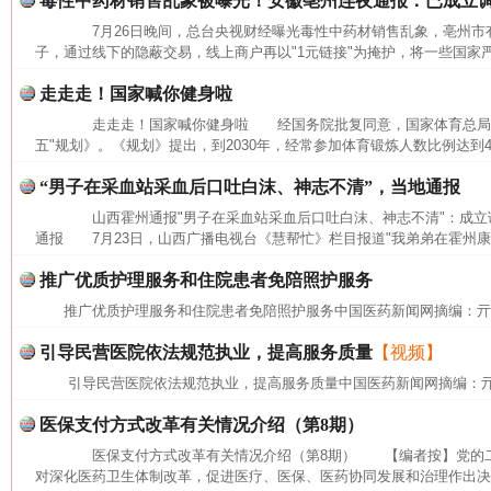
毒性中药材销售乱象被曝光！安徽亳州连夜通报：已成立
7月26日晚间，总台央视财经曝光毒性中药材销售乱象，亳州市有
子，通过线下的隐蔽交易，线上商户再以"1元链接"为掩护，将一些国家严
走走走！国家喊你健身啦
走走走！国家喊你健身啦 经国务院批复同意，国家体育总局近
五"规划》。《规划》提出，到2030年，经常参加体育锻炼人数比例达到
“男子在采血站采血后口吐白沫、神志不清”，当地通报
山西霍州通报"男子在采血站采血后口吐白沫、神志不清"：成
通报 7月23日，山西广播电视台《慧帮忙》栏目报道"我弟弟在霍州康
推广优质护理服务和住院患者免陪照护服务
推广优质护理服务和住院患者免陪照护服务中国医药新闻网摘编：
引导民营医院依法规范执业，提高服务质量
【视频】
引导民营医院依法规范执业，提高服务质量中国医药新闻网摘编：
医保支付方式改革有关情况介绍（第8期）
网上购药对药下症？
医保支付方式改革有关情况介绍（第8期） 【编者按】党的二
对深化医药卫生体制改革，促进医疗、医保、医药协同发展和治理作出决策