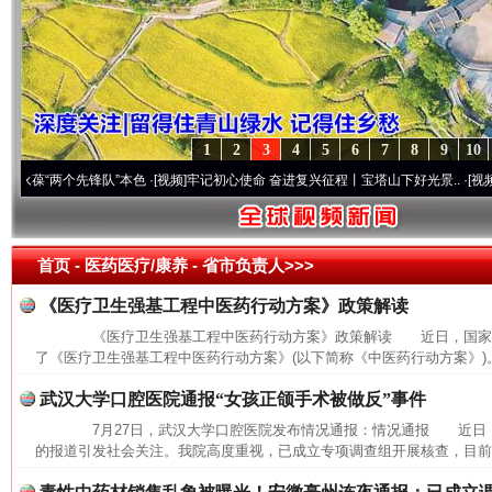
1
2
3
4
5
6
7
8
9
10
“两个先锋队”本色
·[视频]
牢记初心使命 奋进复兴征程丨宝塔山下好光景..
·[视频]
因党而
首页
- 医药医疗/康养 -
省市负责人>>>
《医疗卫生强基工程中医药行动方案》政策解读
《医疗卫生强基工程中医药行动方案》政策解读 近日，国家中
了《医疗卫生强基工程中医药行动方案》(以下简称《中医药行动方案》)。
武汉大学口腔医院通报“女孩正颌手术被做反”事件
7月27日，武汉大学口腔医院发布情况通报：情况通报 近日
的报道引发社会关注。我院高度重视，已成立专项调查组开展核查，目前，