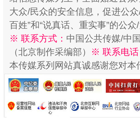
在谋一域中谋全局
大众/民众的安全信息，促进公众
百姓”和“说真话、重实事”的公众
※ 联系方式：
中国公共传媒/中
（北京制作采编部）
※ 联系电话
本传媒系列网站真诚感谢您对本
习近平的博鳌关键词
魏明亮