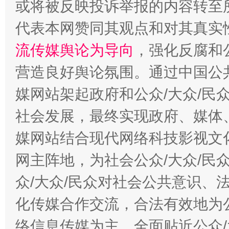
或将被反映投诉举报的内容转至
代表本网赞同其观点和对其真实
流传媒舆论为导向
，强化反腐和
营造良好舆论氛围。通过中国公共
这是一记警钟！
谢
媒网站架起政府和公众/大众/民
社会发展，最终实现政府、媒体、
媒网站结合现代网络科技影视文
网主阵地，为社会公众/大众/民
众/大众/民众对社会公共意识、
化传媒合作交流，合法有效地为公
络信息传媒为主，全面贴近公众/
今