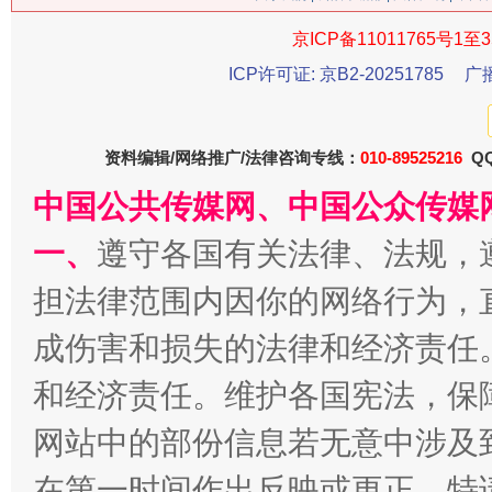
今
京ICP备11011765号1至3
在谋一域中谋全局
ICP许可证: 京B2-20251785
广
资料编辑/网络推广/法律咨询专线：
010-89525216
QQ
中国公共传媒网、中国公众传媒
一、
遵守各国有关法律、法规，
担法律范围内因你的网络行为，
习近平的博鳌关键词
魏明亮
成伤害和损失的法律和经济责任
和经济责任。维护各国宪法，保
网站中的部份信息若无意中涉及
在第一时间作出反映或更正。特