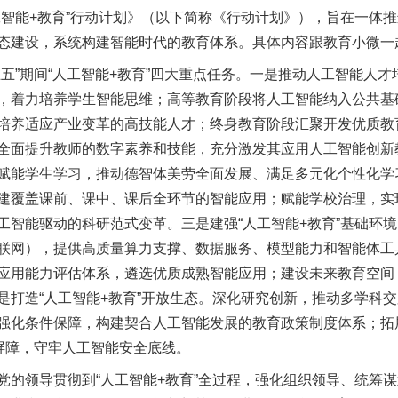
工智能+教育”行动计划》（以下简称《行动计划》），旨在一体
态建设，系统构建智能时代的教育体系。具体内容跟教育小微一
”期间“人工智能+教育”四大重点任务。一是推动人工智能人才
，着力培养学生智能思维；高等教育阶段将人工智能纳入公共基
培养适应产业变革的高技能人才；终身教育阶段汇聚开发优质教
全面提升教师的数字素养和技能，充分激发其应用人工智能创新
赋能学生学习，推动德智体美劳全面发展、满足多元化个性化学
建覆盖课前、课中、课后全环节的智能应用；赋能学校治理，实
工智能驱动的科研范式变革。三是建强“人工智能+教育”基础环
联网），提供高质量算力支撑、数据服务、模型能力和智能体工
应用能力评估体系，遴选优质成熟智能应用；建设未来教育空间
打造“人工智能+教育”开放生态。深化研究创新，推动多学科交
强化条件保障，构建契合人工智能发展的教育政策制度体系；拓
全屏障，守牢人工智能安全底线。
领导贯彻到“人工智能+教育”全过程，强化组织领导、统筹谋