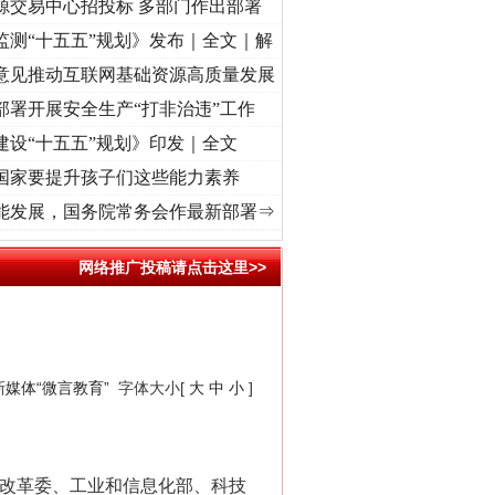
源交易中心招投标 多部门作出部署
监测“十五五”规划》发布｜全文｜解
意见推动互联网基础资源高质量发展
部署开展安全生产“打非治违”工作
建设“十五五”规划》印发｜全文
国家要提升孩子们这些能力素养
 奋进复兴征程丨“转折之城”激荡..
·[视频]
牢记初心使命 奋进复兴征程丨红船起航处 潮起
能发展，国务院常务会作最新部署⇒
网络推广投稿请点击这里>>
媒体“微言教育”
字体大小[
大
中
小
]
改革委、工业和信息化部、科技