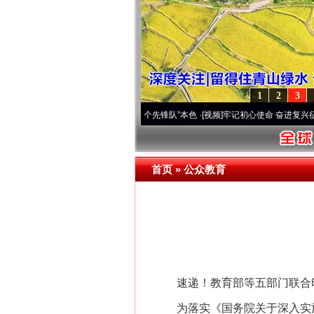
1
2
3
变雪域高原..
·[视频]
永葆“两个先锋队”本色
·[视频]
牢记初心使命 奋进复兴征程丨宝塔山
首页
»
公众教育
速递！教育部等五部门联合印发
为落实《国务院关于深入实施“