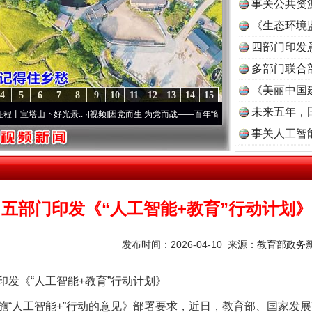
事关公共资
《生态环境
读
四部门印发
多部门联合
《美丽中国
4
5
6
7
8
9
10
11
12
13
14
15
未来五年，
下好光景..
·[视频]
因党而生 为党而战——百年“纪”事⑧加强纪律..
·[视频]
牢记初心使命
事关人工智
五部门印发《“人工智能+教育”行动计划》
发布时间：2026-04-10 来源：
教育部政务新
《“人工智能+教育”行动计划》
人工智能+”行动的意见》部署要求，近日，教育部、国家发展